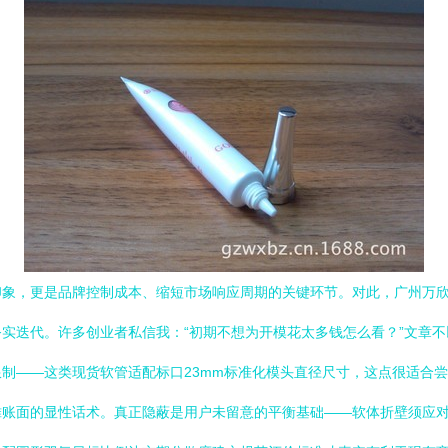
象，更是品牌控制成本、缩短市场响应周期的关键环节。对此，广州万欣包
实迭代。许多创业者私信我：“初期不想为开模花太多钱怎么看？”文章
制——这类现货软管适配标口23mm标准化模头直径尺寸，这点很适合
摊账面的显性话术。真正隐蔽是用户未留意的平衡基础——软体折壁须应