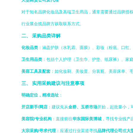
大型商贸公司及代理
对于知名品牌化妆品及高端卫生用品，通常需要通过品牌授
行业展会或品牌方获取联系方式。
二、 采购品类详解
化妆品类
：涵盖护肤（水乳霜、面膜）、彩妆（粉底、口红
卫生用品类
：包括个人护理（卫生巾、护垫、纸尿裤）、家
美容工具及配套
：如化妆刷、美妆蛋、分装瓶、美容床单、
三、 实用采购建议与注意事项
明确定位，精准选址
：
开店新手/网店
：建议先从
金桥、玉桥市场
开始，起批量小，
美容院/专业机构
：直接前往
华东国际美博城
，寻找专业线产
大宗采购/寻求代理
：应通过行业渠道寻找
品牌代理公司
或
大