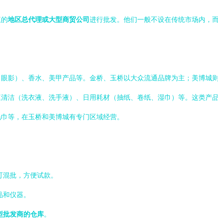
权的
地区总代理或大型商贸公司
进行批发。他们一般不设在传统市场内，
、眼影）、香水、美甲产品等。金桥、玉桥以大众流通品牌为主；美博城
庭清洁（洗衣液、洗手液）、日用耗材（抽纸、卷纸、湿巾）等。这类产
毛巾等，在玉桥和美博城有专门区域经营。
可混批，方便试款。
品和仪器。
型批发商的仓库
。